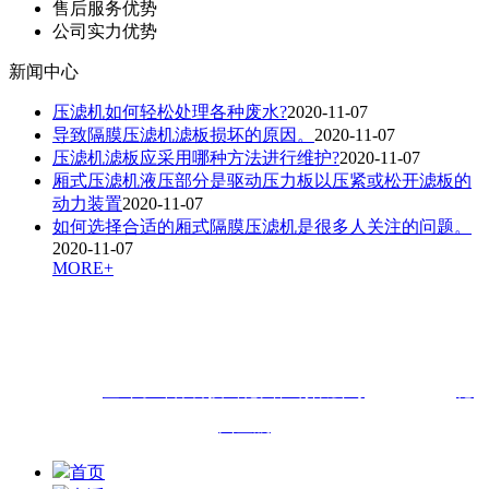
售后服务优势
公司实力优势
新闻中心
压滤机如何轻松处理各种废水?
2020-11-07
导致隔膜压滤机滤板损坏的原因。
2020-11-07
压滤机滤板应采用哪种方法进行维护?
2020-11-07
厢式压滤机液压部分是驱动压力板以压紧或松开滤板的
动力装置
2020-11-07
如何选择合适的厢式隔膜压滤机是很多人关注的问题。
2020-11-07
MORE+
联系人：申经理 咨询热线：
18505448833（微信同步）
QQ：
1141994645
联系地址：
山东省德州市经济技术开发区东方红路6596号
版权所有：
金叶子环保科技（德州）有限公司
技术支持：
德
州金航
首页