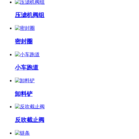
压滤机阀组
密封圈
小车跑道
卸料铲
反吹截止阀