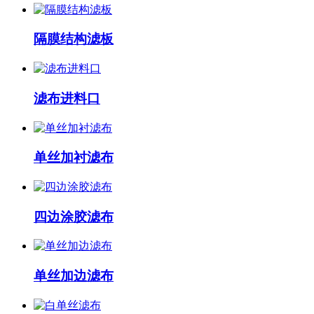
隔膜结构滤板
滤布进料口
单丝加衬滤布
四边涂胶滤布
单丝加边滤布