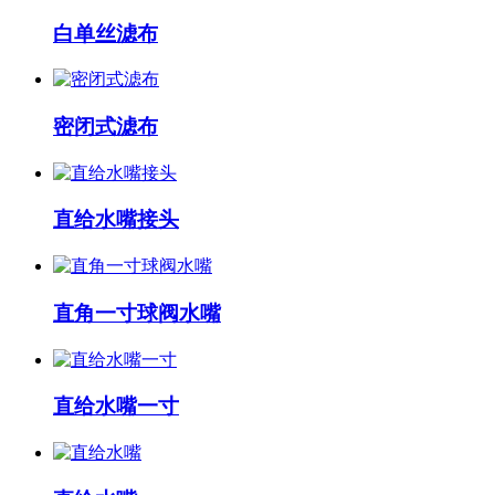
白单丝滤布
密闭式滤布
直给水嘴接头
直角一寸球阀水嘴
直给水嘴一寸