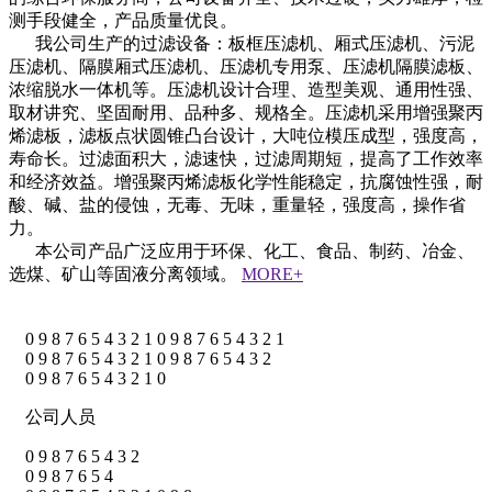
测手段健全，产品质量优良。
我公司生产的过滤设备：板框压滤机、厢式压滤机、污泥
压滤机、隔膜厢式压滤机、压滤机专用泵、压滤机隔膜滤板、
浓缩脱水一体机等。压滤机设计合理、造型美观、通用性强、
取材讲究、坚固耐用、品种多、规格全。压滤机采用增强聚丙
烯滤板，滤板点状圆锥凸台设计，大吨位模压成型，强度高，
寿命长。过滤面积大，滤速快，过滤周期短，提高了工作效率
和经济效益。增强聚丙烯滤板化学性能稳定，抗腐蚀性强，耐
酸、碱、盐的侵蚀，无毒、无味，重量轻，强度高，操作省
力。
本公司产品广泛应用于环保、化工、食品、制药、冶金、
选煤、矿山等固液分离领域。
MORE+
0
9
8
7
6
5
4
3
2
1
0
9
8
7
6
5
4
3
2
1
0
9
8
7
6
5
4
3
2
1
0
9
8
7
6
5
4
3
2
0
9
8
7
6
5
4
3
2
1
0
公司人员
0
9
8
7
6
5
4
3
2
0
9
8
7
6
5
4