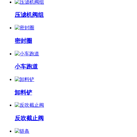
压滤机阀组
密封圈
小车跑道
卸料铲
反吹截止阀