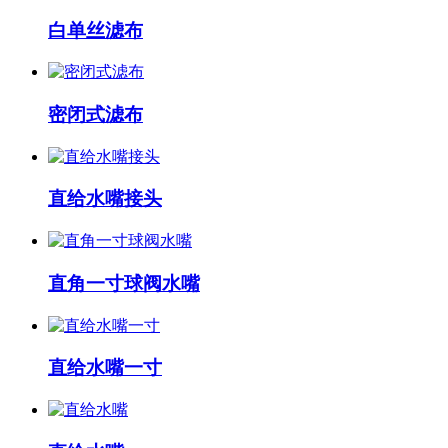
白单丝滤布
密闭式滤布
直给水嘴接头
直角一寸球阀水嘴
直给水嘴一寸