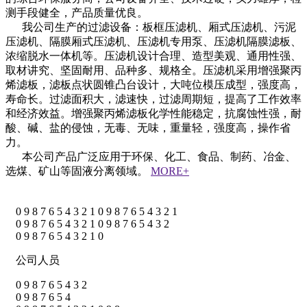
测手段健全，产品质量优良。
我公司生产的过滤设备：板框压滤机、厢式压滤机、污泥
压滤机、隔膜厢式压滤机、压滤机专用泵、压滤机隔膜滤板、
浓缩脱水一体机等。压滤机设计合理、造型美观、通用性强、
取材讲究、坚固耐用、品种多、规格全。压滤机采用增强聚丙
烯滤板，滤板点状圆锥凸台设计，大吨位模压成型，强度高，
寿命长。过滤面积大，滤速快，过滤周期短，提高了工作效率
和经济效益。增强聚丙烯滤板化学性能稳定，抗腐蚀性强，耐
酸、碱、盐的侵蚀，无毒、无味，重量轻，强度高，操作省
力。
本公司产品广泛应用于环保、化工、食品、制药、冶金、
选煤、矿山等固液分离领域。
MORE+
0
9
8
7
6
5
4
3
2
1
0
9
8
7
6
5
4
3
2
1
0
9
8
7
6
5
4
3
2
1
0
9
8
7
6
5
4
3
2
0
9
8
7
6
5
4
3
2
1
0
公司人员
0
9
8
7
6
5
4
3
2
0
9
8
7
6
5
4