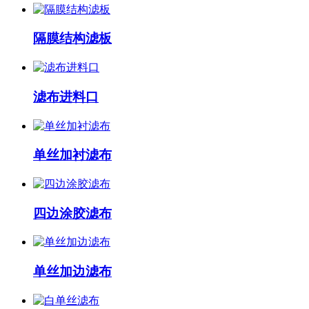
隔膜结构滤板
滤布进料口
单丝加衬滤布
四边涂胶滤布
单丝加边滤布