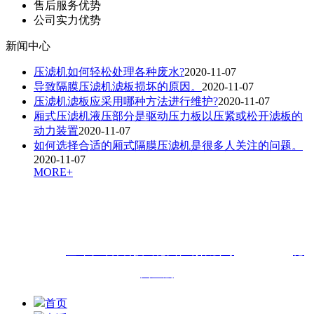
售后服务优势
公司实力优势
新闻中心
压滤机如何轻松处理各种废水?
2020-11-07
导致隔膜压滤机滤板损坏的原因。
2020-11-07
压滤机滤板应采用哪种方法进行维护?
2020-11-07
厢式压滤机液压部分是驱动压力板以压紧或松开滤板的
动力装置
2020-11-07
如何选择合适的厢式隔膜压滤机是很多人关注的问题。
2020-11-07
MORE+
联系人：申经理 咨询热线：
18505448833（微信同步）
QQ：
1141994645
联系地址：
山东省德州市经济技术开发区东方红路6596号
版权所有：
金叶子环保科技（德州）有限公司
技术支持：
德
州金航
首页