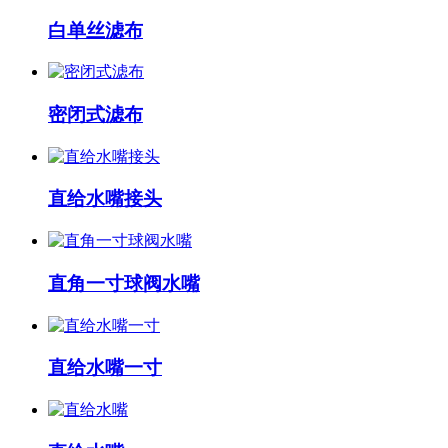
白单丝滤布
密闭式滤布
直给水嘴接头
直角一寸球阀水嘴
直给水嘴一寸