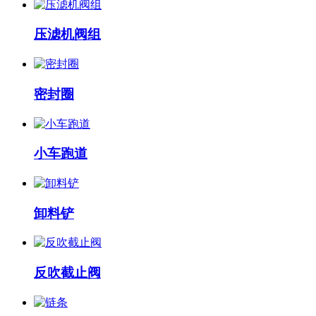
压滤机阀组
密封圈
小车跑道
卸料铲
反吹截止阀