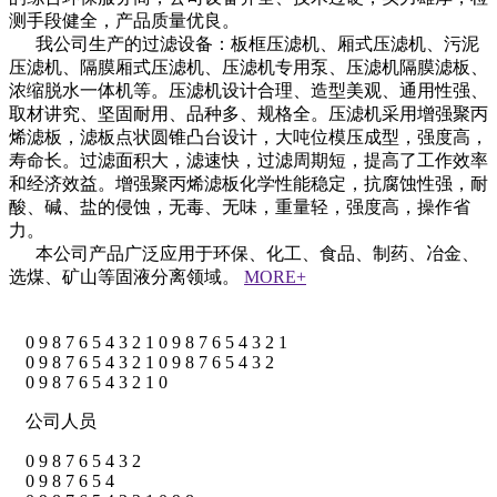
测手段健全，产品质量优良。
我公司生产的过滤设备：板框压滤机、厢式压滤机、污泥
压滤机、隔膜厢式压滤机、压滤机专用泵、压滤机隔膜滤板、
浓缩脱水一体机等。压滤机设计合理、造型美观、通用性强、
取材讲究、坚固耐用、品种多、规格全。压滤机采用增强聚丙
烯滤板，滤板点状圆锥凸台设计，大吨位模压成型，强度高，
寿命长。过滤面积大，滤速快，过滤周期短，提高了工作效率
和经济效益。增强聚丙烯滤板化学性能稳定，抗腐蚀性强，耐
酸、碱、盐的侵蚀，无毒、无味，重量轻，强度高，操作省
力。
本公司产品广泛应用于环保、化工、食品、制药、冶金、
选煤、矿山等固液分离领域。
MORE+
0
9
8
7
6
5
4
3
2
1
0
9
8
7
6
5
4
3
2
1
0
9
8
7
6
5
4
3
2
1
0
9
8
7
6
5
4
3
2
0
9
8
7
6
5
4
3
2
1
0
公司人员
0
9
8
7
6
5
4
3
2
0
9
8
7
6
5
4