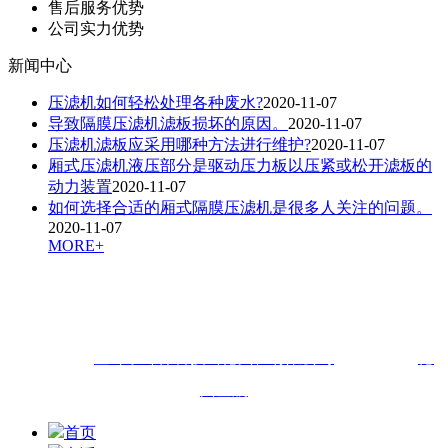
售后服务优势
公司实力优势
新闻中心
压滤机如何轻松处理各种废水?
2020-11-07
导致隔膜压滤机滤板损坏的原因。
2020-11-07
压滤机滤板应采用哪种方法进行维护?
2020-11-07
厢式压滤机液压部分是驱动压力板以压紧或松开滤板的
动力装置
2020-11-07
如何选择合适的厢式隔膜压滤机是很多人关注的问题。
2020-11-07
MORE+
联系人：申经理 咨询热线：
18505448833（微信同步）
QQ：
1141994645
联系地址：
山东省德州市经济技术开发区东方红路6596号
版权所有：
金叶子环保科技（德州）有限公司
技术支持：
德
州金航
首页