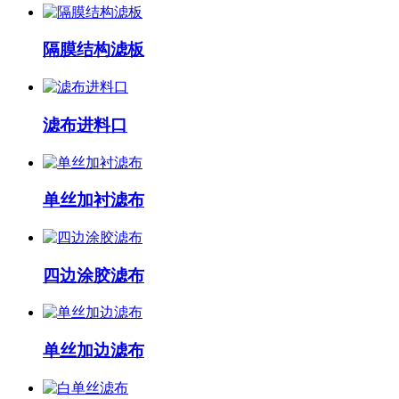
隔膜结构滤板
滤布进料口
单丝加衬滤布
四边涂胶滤布
单丝加边滤布